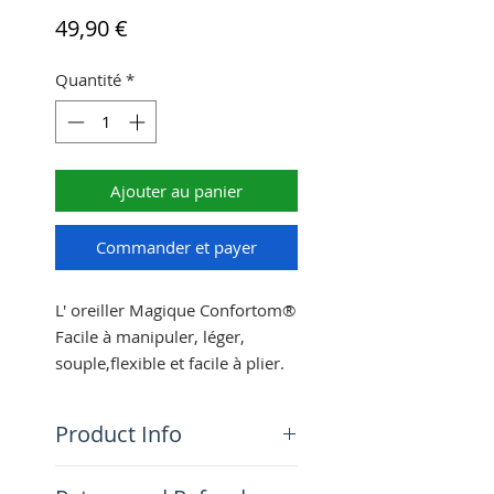
Prix
49,90 €
Quantité
*
Ajouter au panier
Commander et payer
L' oreiller Magique Confortom®
Facile à manipuler, léger,
souple,flexible et facile à plier.
Grâce à son faible
encombrement, il vous
Product Info
accompagnera dans tous vos
déplacements et vous offrira
Le STANDARD 100 d’OEKO-