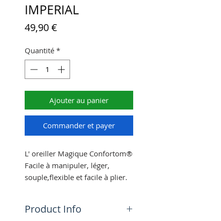
IMPERIAL
Prix
49,90 €
Quantité
*
Ajouter au panier
Commander et payer
L' oreiller Magique Confortom®
Facile à manipuler, léger,
souple,flexible et facile à plier.
Grâce à son faible
encombrement, il vous
Product Info
accompagnera dans tous vos