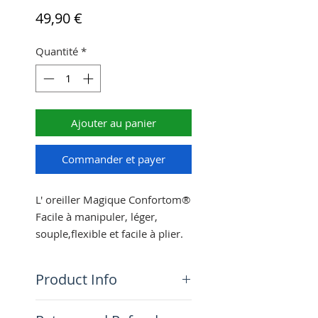
Prix
49,90 €
Quantité
*
Ajouter au panier
Commander et payer
L' oreiller Magique Confortom®
Facile à manipuler, léger,
souple,flexible et facile à plier.
Grâce à son faible
encombrement, il vous
Product Info
accompagnera dans tous vos
déplacements et vous offrira
Le STANDARD 100 d’OEKO-